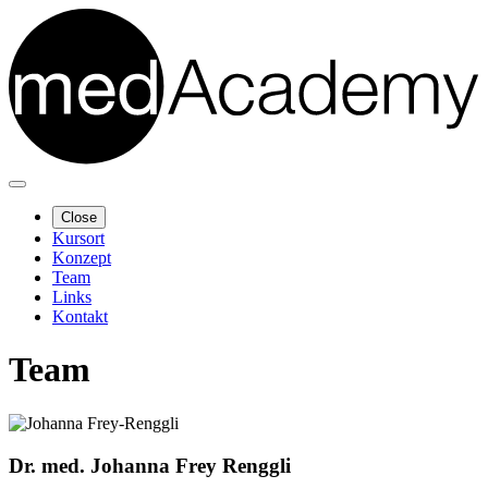
Close
Kursort
Konzept
Team
Links
Kontakt
Team
Dr. med. Johanna Frey Renggli